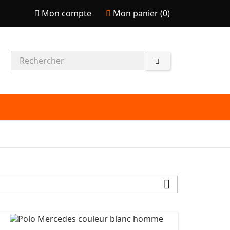
Mon compte
Mon panier (
0
)
